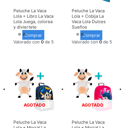
Peluche La Vaca
Peluche La Vaca
Lola + Libro La Vaca
Lola + Cobija La
Lola Juega, colorea
Vaca Lola Dulces
y diviertete
Sueños
Comprar
Comprar
Valorado con
0
de 5
Valorado con
0
de 5
AGOTADO
AGOTADO
Peluche La Vaca
Peluche La Vaca
Lola + Morral La
Lola + Morral La