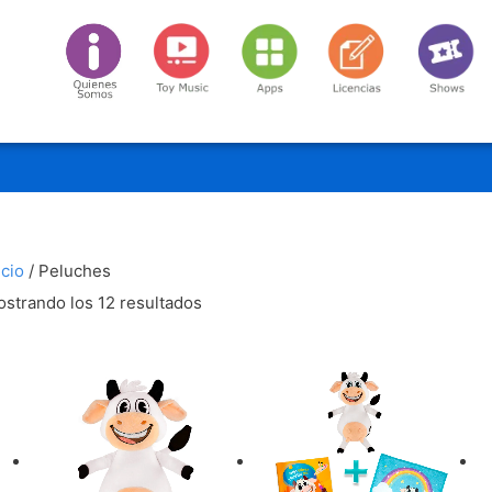
Ordenado
icio
/ Peluches
por
strando los 12 resultados
los
últimos