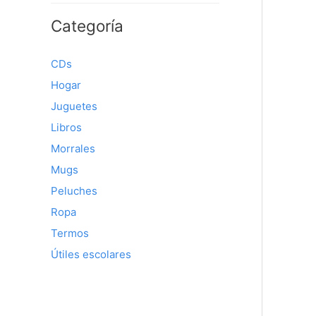
í
á
Categoría
n
x
i
i
CDs
m
m
Hogar
o
o
Juguetes
Libros
Morrales
Mugs
Peluches
Ropa
Termos
Útiles escolares