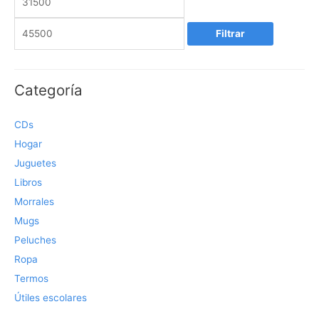
c
c
Filtrar
i
i
o
o
m
m
Categoría
í
á
n
x
CDs
i
i
Hogar
m
m
Juguetes
o
o
Libros
Morrales
Mugs
Peluches
Ropa
Termos
Útiles escolares