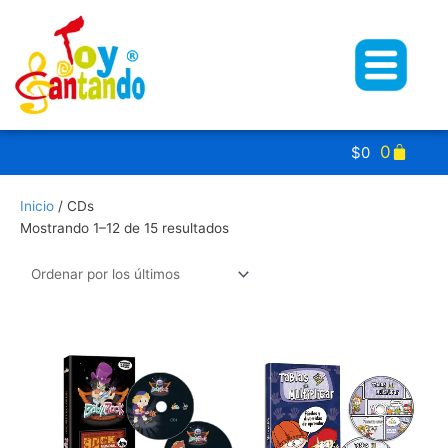
Ir
al
contenido
Carrito
0
$
0
Ordenado
Inicio
/ CDs
por
Mostrando 1–12 de 15 resultados
los
últimos