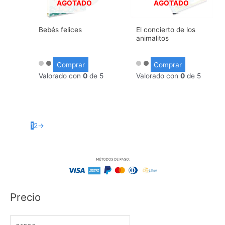
AGOTADO
AGOTADO
Bebés felices
El concierto de los
animalitos
Comprar
Comprar
Valorado con
0
de 5
Valorado con
0
de 5
1
2
→
Precio
P
P
r
r
e
e