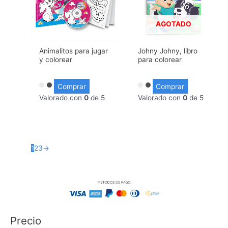
AGOTADO
Animalitos para jugar
Johny Johny, libro
y colorear
para colorear
Comprar
Comprar
Valorado con
0
de 5
Valorado con
0
de 5
1
2
3
→
Precio
P
P