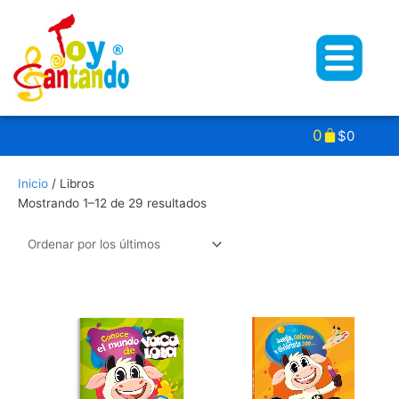
Ir
al
contenido
Carrito
0
$
0
Ordenado
Inicio
/ Libros
por
Mostrando 1–12 de 29 resultados
los
últimos