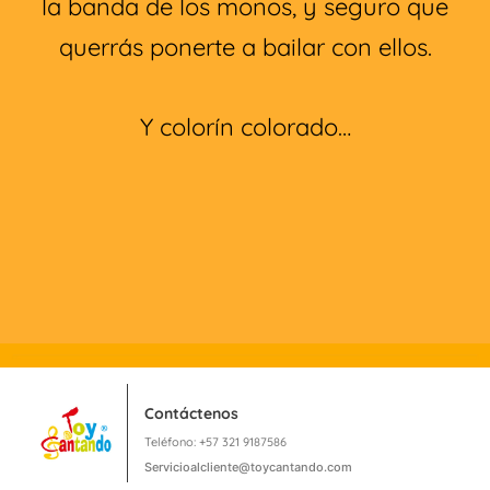
la banda de los monos, y seguro que
querrás ponerte a bailar con ellos.
Y colorín colorado…
Contáctenos
Teléfono: +57 321 9187586
Servicioalcliente@toycantando.com